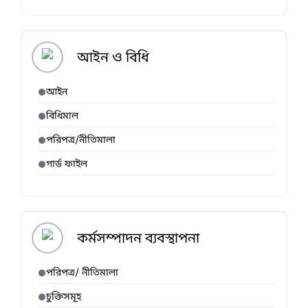
আইন ও বিধি
আইন
বিধিমাল
পরিপত্র/নীতিমালা
গার্ড ফাইল
কর্মসম্পাদন ব্যবস্থাপনা
পরিপত্র/ নীতিমালা
চুক্তিসমূহ